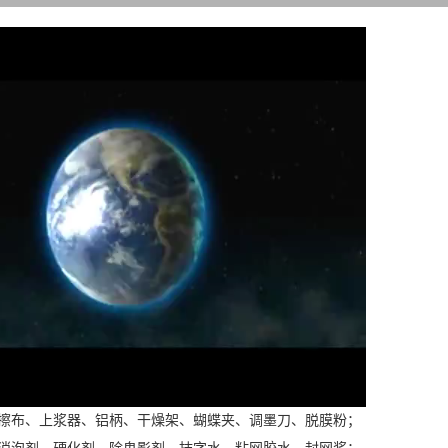
龙擦布、上浆器、铝柄、干燥架、蝴蝶夹、调墨刀、脱膜粉；