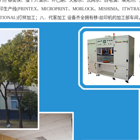
六． 溶 剂 各类快、慢干开油水、环己酮、天那水、洗网水、白电油、填
RINTEX、MICROPRINT、MORLOCK、MISHIMA、ITWTRANS
G INTERNATIONAL)打样加工；八．代客加工 设备齐全拥有移\丝印机的加