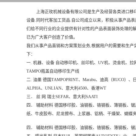
上海正玫机械设备有限公司是生产及经营各类进口移印机
设备.同时代客加工货品.自公司成立以来，积极从事产品
们给不同行业的企业提供有针对性的产品表面装饰处理的
已为广大客户创造了价值。
我们从事产品直销和方案策划业务,根据用户的需要和生产
下：
一. 机器、设备 自动移印机、丝印机、UV机、烫金机、
TAMPO瓶盖自动移印生产线
二. 油墨 德国TAMPOPRINT、Marabu、迪高（RUC
ALPHA、UNLIAN、意大利4500、香港WT
三． 丝 网 瑞士SEFAR、意大利SAATI
四． 辅助材料 德国移印胶、油钢板、铬钢板、簿钢板、
纸、牛皮胶布、尼龙擦布、上浆器、铝柄、干燥架、蝴蝶
四． 辅助材料 德国移印胶、油钢板、铬钢板、簿钢板、